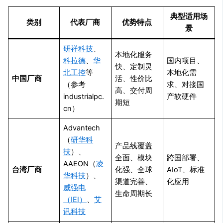
典型适用场
类别
代表厂商
优势特点
景
研祥科技
、
本地化服务
科拉德
、
华
国内项目、
快、定制灵
北工控
等
本地化需
中国厂商
活、性价比
（参考
求、对接国
高、交付周
industrialpc.
产软硬件
期短
cn）
Advantech
（
研华科
产品线覆盖
技
）、
全面、模块
跨国部署、
AAEON（
凌
台湾厂商
化强、全球
AIoT、标准
华科技
）、
渠道完善、
化应用
威强电
生命周期长
（IEI）
、
艾
讯科技