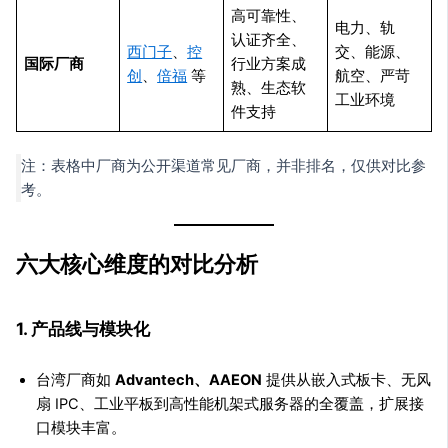
高可靠性、
电力、轨
认证齐全、
西门子
、
控
交、能源、
国际厂商
行业方案成
创
、
倍福
等
航空、严苛
熟、生态软
工业环境
件支持
注：表格中厂商为公开渠道常见厂商，并非排名，仅供对比参
考。
六大核心维度的对比分析
1. 产品线与模块化
台湾厂商如
Advantech、AAEON
提供从嵌入式板卡、无风
扇 IPC、工业平板到高性能机架式服务器的全覆盖，扩展接
口模块丰富。