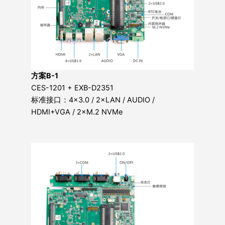
方案B-1
CES-1201 + EXB-D2351
标准接口：4×3.0 / 2×LAN / AUDIO /
HDMI+VGA / 2×M.2 NVMe