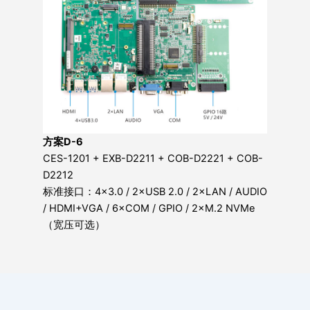
方案D-6
CES-1201 + EXB-D2211 + COB-D2221 + COB-
D2212
标准接口：4×3.0 / 2×USB 2.0 / 2×LAN / AUDIO
/ HDMI+VGA / 6×COM / GPIO / 2×M.2 NVMe
（宽压可选）