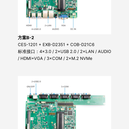
方案B-2
CES-1201 + EXB-D2351 + COB-D21C6
标准接口：4×3.0 / 2×USB 2.0 / 2×LAN / AUDIO
/ HDMI+VGA / 3×COM / 2×M.2 NVMe