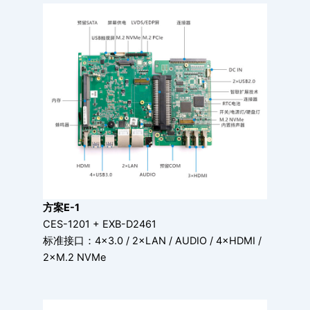
方案E-1
CES-1201 + EXB-D2461
标准接口：4×3.0 / 2×LAN / AUDIO / 4×HDMI /
2×M.2 NVMe