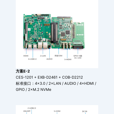
方案E-2
CES-1201 + EXB-D2461 + COB-D2212
标准接口：4×3.0 / 2×LAN / AUDIO / 4×HDMI /
GPIO / 2×M.2 NVMe