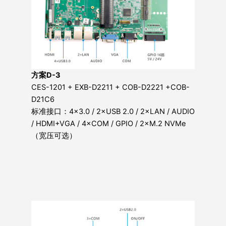
方案D-3
CES-1201 + EXB-D2211 + COB-D2221 +COB-
D21C6
标准接口：4×3.0 / 2×USB 2.0 / 2×LAN / AUDIO
/ HDMI+VGA / 4×COM / GPIO / 2×M.2 NVMe
（宽压可选）