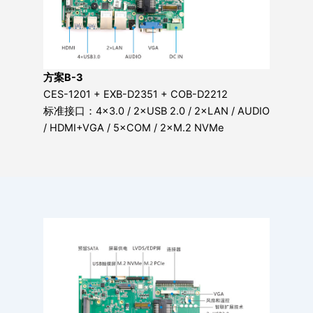
方案B-3
CES-1201 + EXB-D2351 + COB-D2212
标准接口：4×3.0 / 2×USB 2.0 / 2×LAN / AUDIO
/ HDMI+VGA / 5×COM / 2×M.2 NVMe