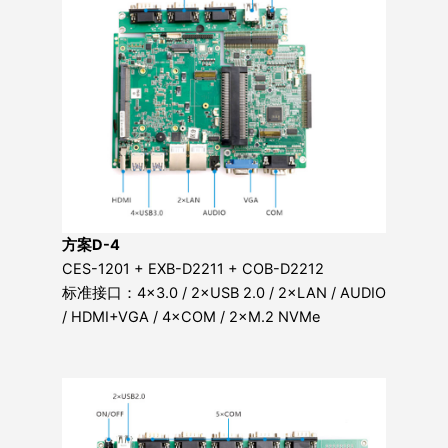
方案D-4
CES-1201 + EXB-D2211 + COB-D2212
标准接口：4×3.0 / 2×USB 2.0 / 2×LAN / AUDIO
/ HDMI+VGA / 4×COM / 2×M.2 NVMe