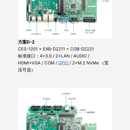
方案D-2
CES-1201 + EXB-D2211 + COB-D2221
标准接口：4×3.0 / 2×LAN / AUDIO /
HDMI+VGA / COM /
GPIO
/ 2×M.2 NVMe （宽
压可选）