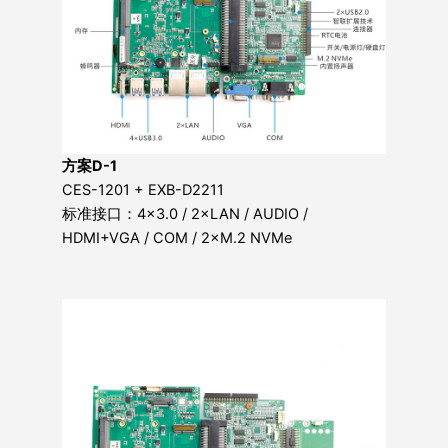
方案D-1
CES-1201 + EXB-D2211
标准接口：4×3.0 / 2×LAN / AUDIO /
HDMI+VGA / COM / 2×M.2 NVMe