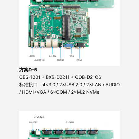
方案D-5
CES-1201 + EXB-D2211 + COB-D21C6
标准接口：4×3.0 / 2×USB 2.0 / 2×LAN / AUDIO
/ HDMI+VGA / 6×COM / 2×M.2 NVMe