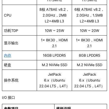
1173MHz
1173MHz
8核 A78AE v8.2，
6核 A78AE v8.2，
CPU
2.0GHz，2MB
2.0GHz，1.5MB
L2+4MB L3
L2+4MB L3
功耗TDP
10W ~ 25W
10W ~ 20W
1× 8K30，HDMI
1× 8K30，HDMI
显示输出
2.1
2.1
内存
16GB LPDDR5
8GB LPDDR5
硬盘
M.2 NVMe SSD
M.2 NVMe SSD
JetPack
JetPack
操作系统
6.x（Ubuntu
6.x（Ubuntu
22.04 LTS，L4T）
22.04 LTS，L4T）
I/O 接口
参数项目
规格说明