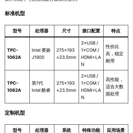
标准机型
型号
处理器
尺寸
接口配置
特点
2×USB /
性价比
TPC-
Intel 赛扬
275×193
1×COM /
高，稳定
1062A
J1900
×23.5mm
HDMI+LA
耐用
N
2×USB /
高性能，
TPC-
第7代
275×193
1×COM /
适合大数
1082A
Intel 酷睿
×23.5mm
HDMI+LA
据处理
N
定制机型
型号
处理器
系统
特殊功能
应用场景