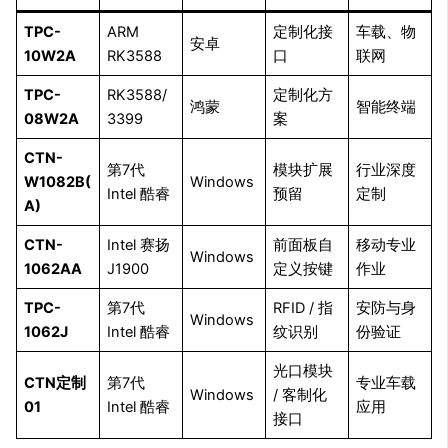
TPC-
ARM
定制化接
车载、物
安卓
10W2A
RK3588
口
联网
TPC-
RK3588/
定制化方
鸿蒙
智能终端
08W2A
3399
案
CTN-
第7代
模块扩展
行业深度
W1082B(
Windows
Intel 酷睿
预留
定制
A)
CTN-
Intel 赛扬
前面板自
移动专业
Windows
1062AA
J1900
定义按键
作业
TPC-
第7代
RFID / 指
安防与身
Windows
1062J
Intel 酷睿
纹识别
份验证
光口模块
CTN定制
第7代
专业车载
Windows
/ 客制化
01
Intel 酷睿
应用
接口