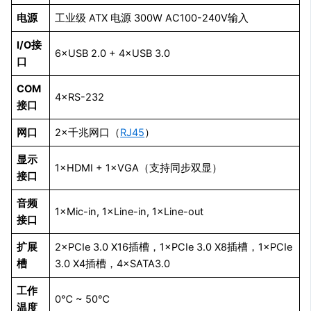
电源
工业级 ATX 电源 300W AC100-240V输入
I/O接
6×USB 2.0 + 4×USB 3.0
口
COM
4×RS-232
接口
网口
2×千兆网口（
RJ45
）
显示
1×HDMI + 1×VGA（支持同步双显）
接口
音频
1×Mic-in, 1×Line-in, 1×Line-out
接口
扩展
2×PCIe 3.0 X16插槽，1×PCIe 3.0 X8插槽，1×PCIe
槽
3.0 X4插槽，4×SATA3.0
工作
0℃ ~ 50℃
温度