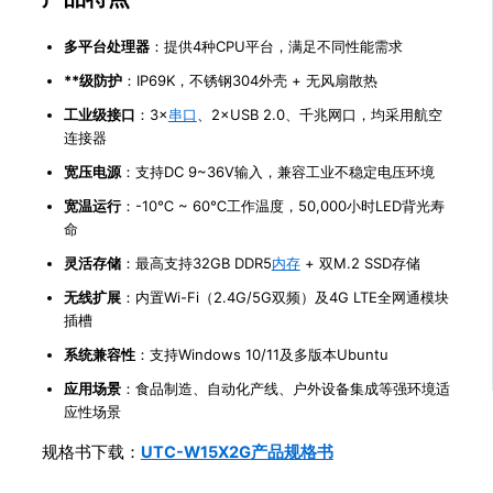
多平台处理器
：提供4种CPU平台，满足不同性能需求
**级防护
：IP69K，不锈钢304外壳 + 无风扇散热
工业级接口
：3×
串口
、2×USB 2.0、千兆网口，均采用航空
连接器
宽压电源
：支持DC 9~36V输入，兼容工业不稳定电压环境
宽温运行
：-10℃ ~ 60℃工作温度，50,000小时LED背光寿
命
灵活存储
：最高支持32GB DDR5
内存
+ 双M.2 SSD存储
无线扩展
：内置Wi-Fi（2.4G/5G双频）及4G LTE全网通模块
插槽
系统兼容性
：支持Windows 10/11及多版本Ubuntu
应用场景
：食品制造、自动化产线、户外设备集成等强环境适
应性场景
规格书下载：
UTC-W15X2G产品规格书