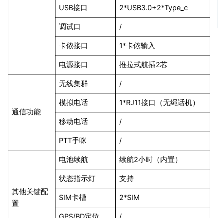
USB接口
2*USB3.0+2*Type_c
调试口
/
卡侬接口
1*卡侬输入
电源接口
推拉式航插2芯
无线集群
/
模拟电话
1*RJ11接口（无绳话机）
通信功能
移动电话
/
PTT手咪
/
电池续航
续航2小时（内置）
状态指示灯
支持
其他关键配
SIM卡槽
2*SIM
置
GPS/BD定位
/