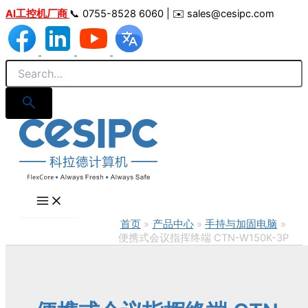
跳
AI工控机厂商
📞 0755-8528 6060 | ✉️ sales@cesipc.com
至
内
容
首页
产品中心
手持与加固电脑
便携式会议指挥终端 CTN-W150K-3P