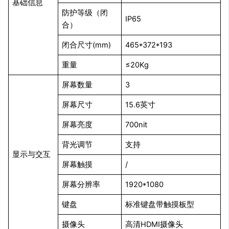
基础信息
防护等级（闭
IP65
合）
闭合尺寸(mm)
465*372*193
重量
≤20Kg
屏幕数量
3
屏幕尺寸
15.6英寸
屏幕亮度
700nit
背光调节
支持
显示与交互
屏幕触摸
/
屏幕分辨率
1920*1080
键盘
标准键盘带触摸板型
摄像头
高清HDMI摄像头